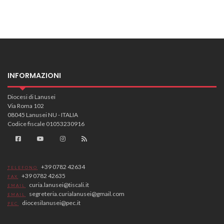
INFORMAZIONI
Diocesi di Lanusei
Via Roma 102
08045 Lanusei NU - ITALIA
Codice fiscale 01053230916
+39 0782 42634
TELEFONO
+39 0782 42635
FAX
curia.lanusei@tiscali.it
EMAIL
segreteria.curialanusei@gmail.com
EMAIL
diocesilanusei@pec.it
PEC