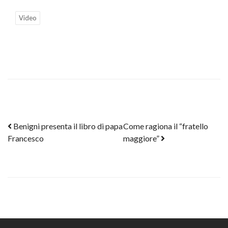
Video
Post navigation
Benigni presenta il libro di papa
Come ragiona il “fratello
Francesco
maggiore”