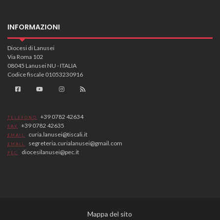
INFORMAZIONI
Diocesi di Lanusei
Via Roma 102
08045 Lanusei NU - ITALIA
Codice fiscale 01053230916
+39 0782 42634
TELEFONO
+39 0782 42635
FAX
curia.lanusei@tiscali.it
EMAIL
segreteria.curialanusei@gmail.com
EMAIL
diocesilanusei@pec.it
PEC
Mappa del sito