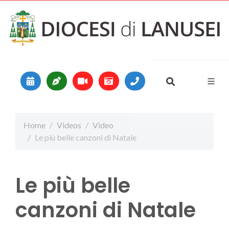
Vai al contenuto
Main Navigation
Home
Videos
Video
Le più belle canzoni di Natale
Le più belle
canzoni di Natale