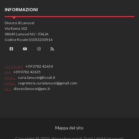
INFORMAZIONI
Diocesi di Lanusei
Via Roma 102
08045 Lanusei NU - ITALIA
Codice fiscale 01053230916
+39 0782 42634
TELEFONO
+39 0782 42635
FAX
curia.lanusei@tiscali.it
EMAIL
segreteria.curialanusei@gmail.com
EMAIL
diocesilanusei@pec.it
PEC
Mappa del sito
Copyright © 2021 diocesilanusei.it Tutti i diritti riservati.