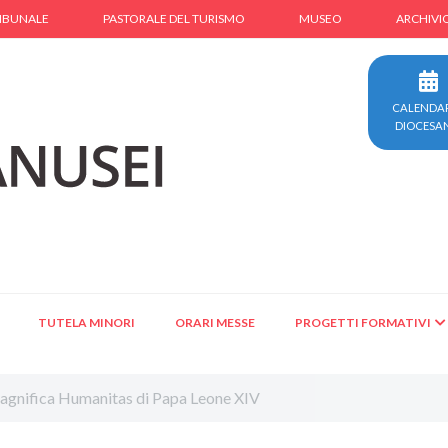
IBUNALE
PASTORALE DEL TURISMO
MUSEO
ARCHIVI
CALENDA
DIOCESA
TUTELA MINORI
ORARI MESSE
PROGETTI FORMATIVI
Magnifica Humanitas di Papa Leone XIV