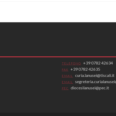
+39 0782 42634
TELEFONO
+39 0782 42635
FAX
curia.lanusei@tiscali.it
EMAIL
segreteria.curialanus
EMAIL
diocesilanusei@pec.it
PEC