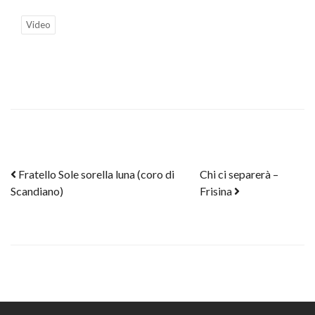
Video
Post navigation
Fratello Sole sorella luna (coro di
Chi ci separerà –
Scandiano)
Frisina