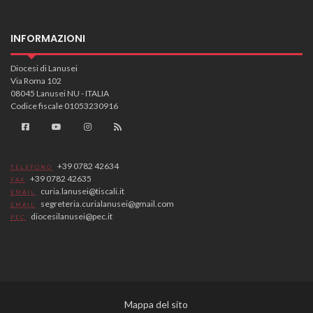
INFORMAZIONI
Diocesi di Lanusei
Via Roma 102
08045 Lanusei NU - ITALIA
Codice fiscale 01053230916
+39 0782 42634
TELEFONO
+39 0782 42635
FAX
curia.lanusei@tiscali.it
EMAIL
segreteria.curialanusei@gmail.com
EMAIL
diocesilanusei@pec.it
PEC
Mappa del sito