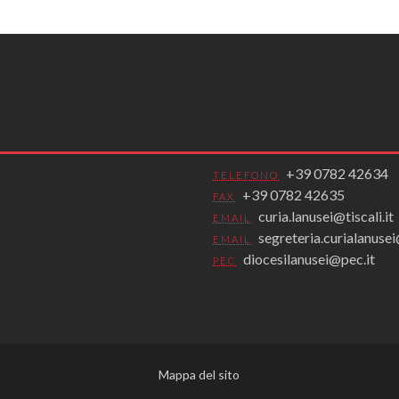
+39 0782 42634
TELEFONO
+39 0782 42635
FAX
curia.lanusei@tiscali.it
EMAIL
segreteria.curialanus
EMAIL
diocesilanusei@pec.it
PEC
Mappa del sito