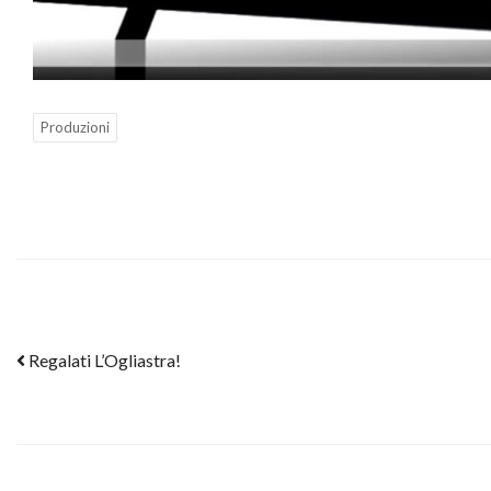
Produzioni
Post navigation
Regalati L’Ogliastra!