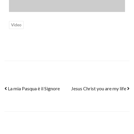
Video
Post navigation
La mia Pasqua è il Signore
Jesus Christ you are my life