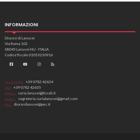
INFORMAZIONI
Diocesi di Lanusei
Via Roma 102
08045 Lanusei NU - ITALIA
Codice fiscale 01053230916
+39 0782 42634
TELEFONO
+39 0782 42635
FAX
curia.lanusei@tiscali.it
EMAIL
segreteria.curialanusei@gmail.com
EMAIL
diocesilanusei@pec.it
PEC