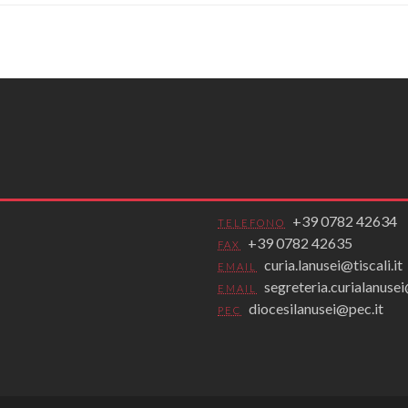
+39 0782 42634
TELEFONO
+39 0782 42635
FAX
curia.lanusei@tiscali.it
EMAIL
segreteria.curialanus
EMAIL
diocesilanusei@pec.it
PEC