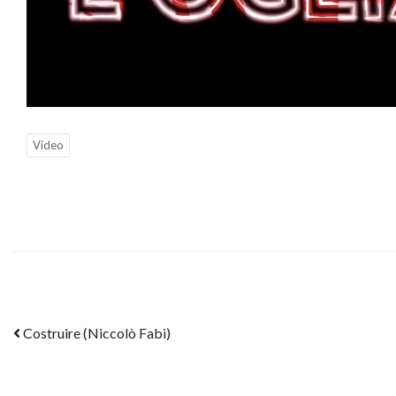
Video
Post navigation
Costruire (Niccolò Fabi)