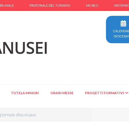
IBUNALE
PASTORALE DEL TURISMO
MUSEO
ARCHIVI
CALENDA
DIOCESA
TUTELA MINORI
ORARI MESSE
PROGETTI FORMATIVI
 giornale diocesano