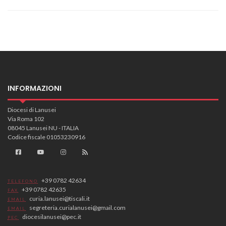
INFORMAZIONI
Diocesi di Lanusei
Via Roma 102
08045 Lanusei NU - ITALIA
Codice fiscale 01053230916
+39 0782 42634
TELEFONO
+39 0782 42635
FAX
curia.lanusei@tiscali.it
EMAIL
segreteria.curialanusei@gmail.com
EMAIL
diocesilanusei@pec.it
PEC