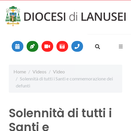
Vai al contenuto
Main Navigation
Home
Videos
Video
Solennità di tutti i Santi e commemorazione dei
defunti
Solennità di tutti i
Santi e