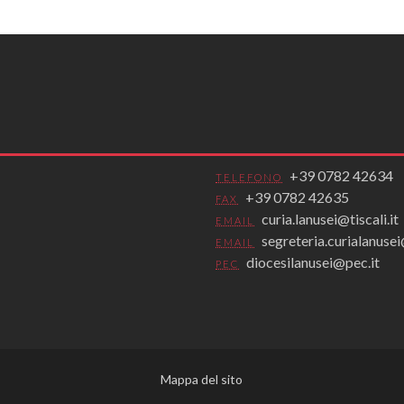
+39 0782 42634
TELEFONO
+39 0782 42635
FAX
curia.lanusei@tiscali.it
EMAIL
segreteria.curialanus
EMAIL
diocesilanusei@pec.it
PEC
Mappa del sito