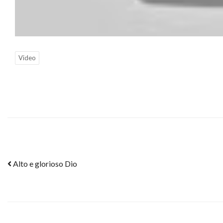
Video
Post navigation
Alto e glorioso Dio