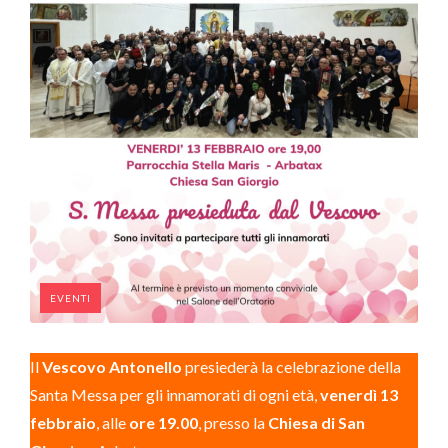
EVENTI
Il
Vescovo Antonello
presiederà la celebrazione della
Santa Messa per gli innamorati di ogni età,
venerdì 13
febbraio
, alle
ore 19.00
, presso la
Chiesa di San