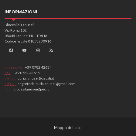
INFORMAZIONI
Diocesi di Lanusei
Via Roma 102
08045 Lanusei NU - ITALIA
Codice fiscale 01053230916
+39 0782 42634
TELEFONO
+39 0782 42635
FAX
curia.lanusei@tiscali.it
EMAIL
segreteria.curialanusei@gmail.com
EMAIL
diocesilanusei@pec.it
PEC
Mappa del sito