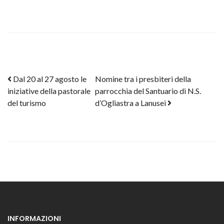
Post navigation
Dal 20 al 27 agosto le
Nomine tra i presbiteri della
iniziative della pastorale
parrocchia del Santuario di N.S.
del turismo
d’Ogliastra a Lanusei
INFORMAZIONI