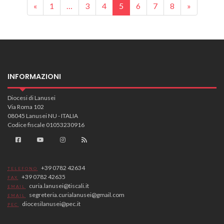
Posts navigation
«
1
…
3
4
5
6
7
8
»
INFORMAZIONI
Diocesi di Lanusei
Via Roma 102
08045 Lanusei NU - ITALIA
Codice fiscale 01053230916
+39 0782 42634
TELEFONO
+39 0782 42635
FAX
curia.lanusei@tiscali.it
EMAIL
segreteria.curialanusei@gmail.com
EMAIL
diocesilanusei@pec.it
PEC