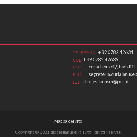
+39 0782 42634
TELEFONO
+39 0782 42635
FAX
curia.lanusei@tiscali.it
EMAIL
segreteria.curialanus
EMAIL
diocesilanusei@pec.it
PEC
Mappa del sito
Copyright © 2021 diocesilanusei.it Tutti i diritti riservati.