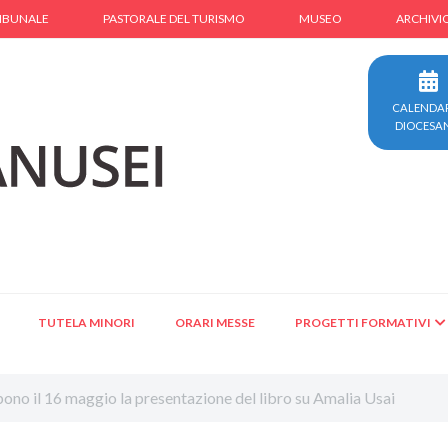
IBUNALE
PASTORALE DEL TURISMO
MUSEO
ARCHIVI
CALENDA
DIOCESA
TUTELA MINORI
ORARI MESSE
PROGETTI FORMATIVI
lbono il 16 maggio la presentazione del libro su Amalia Usai