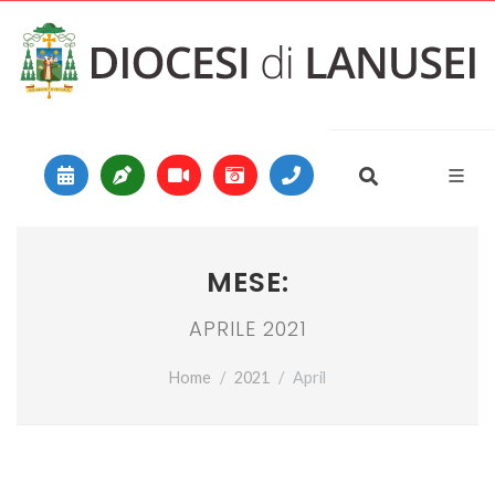
Vai al contenuto
Main Navigation
MESE:
APRILE 2021
Home
2021
April