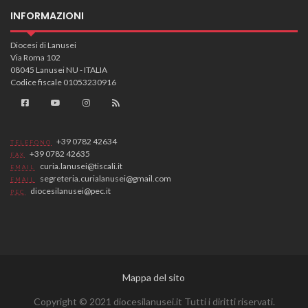
INFORMAZIONI
Diocesi di Lanusei
Via Roma 102
08045 Lanusei NU - ITALIA
Codice fiscale 01053230916
+39 0782 42634
TELEFONO
+39 0782 42635
FAX
curia.lanusei@tiscali.it
EMAIL
segreteria.curialanusei@gmail.com
EMAIL
diocesilanusei@pec.it
PEC
Mappa del sito
Copyright © 2021 diocesilanusei.it Tutti i diritti riservati.