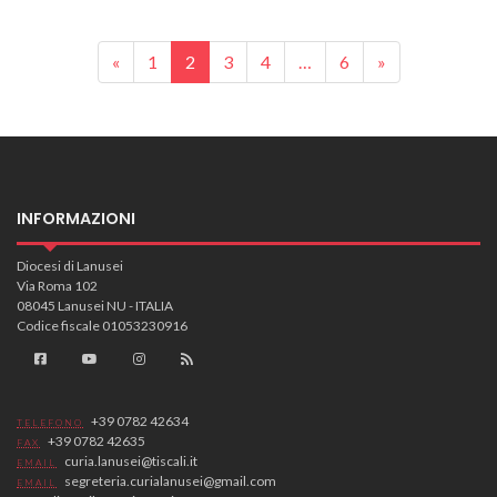
Posts navigation
«
1
2
3
4
…
6
»
INFORMAZIONI
Diocesi di Lanusei
Via Roma 102
08045 Lanusei NU - ITALIA
Codice fiscale 01053230916
+39 0782 42634
TELEFONO
+39 0782 42635
FAX
curia.lanusei@tiscali.it
EMAIL
segreteria.curialanusei@gmail.com
EMAIL