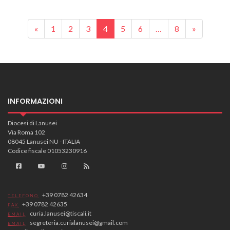
Posts navigation
«
1
2
3
4
5
6
…
8
»
INFORMAZIONI
Diocesi di Lanusei
Via Roma 102
08045 Lanusei NU - ITALIA
Codice fiscale 01053230916
+39 0782 42634
TELEFONO
+39 0782 42635
FAX
curia.lanusei@tiscali.it
EMAIL
segreteria.curialanusei@gmail.com
EMAIL