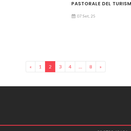
PASTORALE DEL TURIS
07 Set, 25
«
1
2
3
4
…
8
»