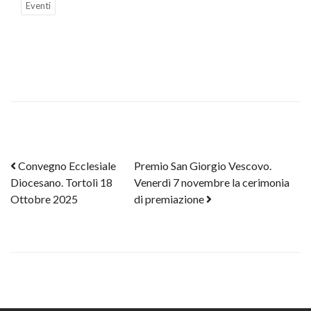
Eventi
Post navigation
Convegno Ecclesiale
Premio San Giorgio Vescovo.
Diocesano. Tortolì 18
Venerdì 7 novembre la cerimonia
Ottobre 2025
di premiazione