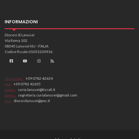
INFORMAZIONI
Diocesi di Lanusei
Via Roma 102
08045 Lanusei NU - ITALIA
Codice fiscale 01053230916
+39 0782 42634
TELEFONO
+39 0782 42635
FAX
curia.lanusei@tiscali.it
EMAIL
segreteria.curialanusei@gmail.com
EMAIL
diocesilanusei@pec.it
PEC