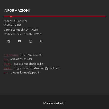
INFORMAZIONI
Diocesi di Lanusei
Via Roma 102
08045 Lanusei NU - ITALIA
Codice fiscale 01053230916
+39 0782 42634
TELEFONO
+39 0782 42635
FAX
curia.lanusei@tiscali.it
EMAIL
segreteria.curialanusei@gmail.com
EMAIL
diocesilanusei@pec.it
PEC
Mappa del sito