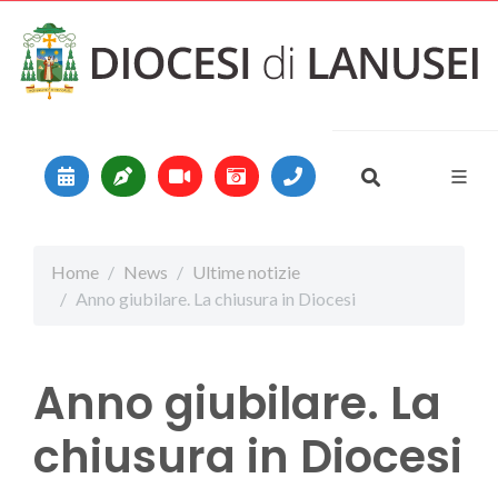
Vai al contenuto
Main Navigation
Home
News
Ultime notizie
Anno giubilare. La chiusura in Diocesi
Anno giubilare. La
chiusura in Diocesi