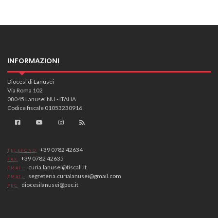
INFORMAZIONI
Diocesi di Lanusei
Via Roma 102
08045 Lanusei NU - ITALIA
Codice fiscale 01053230916
+39 0782 42634
TELEFONO
+39 0782 42635
FAX
curia.lanusei@tiscali.it
EMAIL
segreteria.curialanusei@gmail.com
EMAIL
diocesilanusei@pec.it
PEC