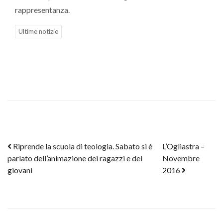
rappresentanza.
Ultime notizie
Post navigation
Riprende la scuola di teologia. Sabato si è
L’Ogliastra –
parlato dell’animazione dei ragazzi e dei
Novembre
giovani
2016