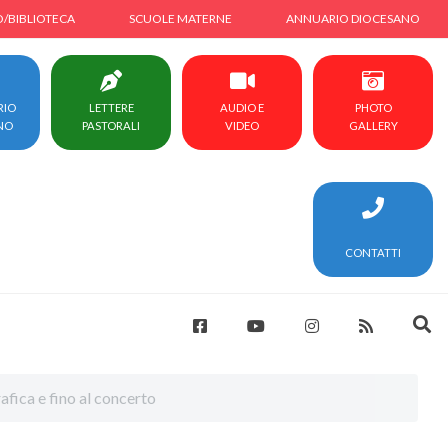
O/BIBLIOTECA
SCUOLE MATERNE
ANNUARIO DIOCESANO
RIO
LETTERE
AUDIO E
PHOTO
NO
PASTORALI
VIDEO
GALLERY
CONTATTI
afica e fino al concerto