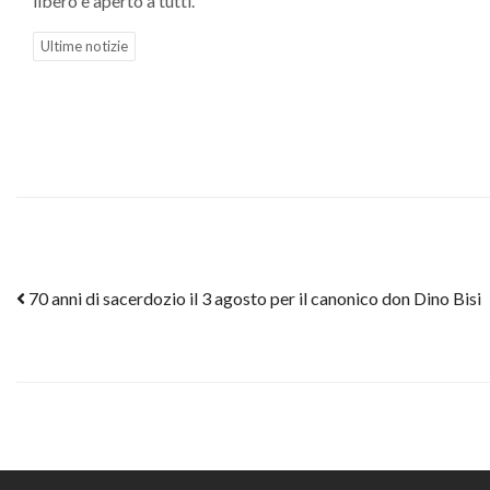
libero e aperto a tutti.
Ultime notizie
Post navigation
70 anni di sacerdozio il 3 agosto per il canonico don Dino Bisi