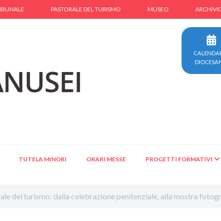
IBUNALE
PASTORALE DEL TURISMO
MUSEO
ARCHIVI
CALENDA
DIOCESA
TUTELA MINORI
ORARI MESSE
PROGETTI FORMATIVI
le del turismo: dalla celebrazione penitenziale, alla mostra fotogr