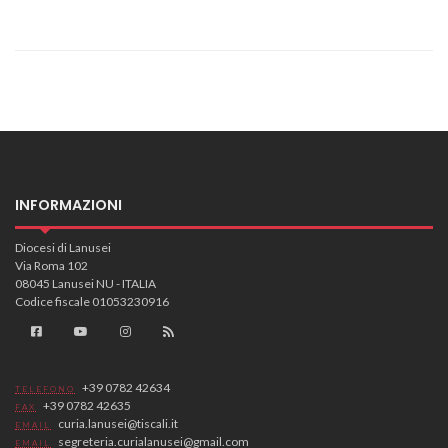
INFORMAZIONI
Diocesi di Lanusei
Via Roma 102
08045 Lanusei NU - ITALIA
Codice fiscale 01053230916
+39 0782 42634
TELEFONO
+39 0782 42635
FAX
curia.lanusei@tiscali.it
EMAIL
segreteria.curialanusei@gmail.com
EMAIL