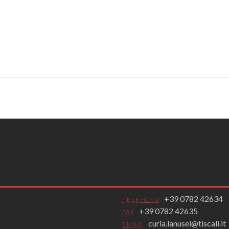
+39 0782 42634
TELEFONO
+39 0782 42635
FAX
curia.lanusei@tiscali.it
EMAIL