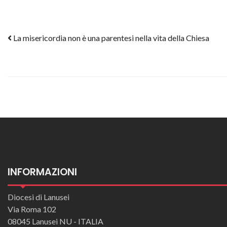
Post navigation
La misericordia non è una parentesi nella vita della Chiesa
INFORMAZIONI
Diocesi di Lanusei
Via Roma 102
08045 Lanusei NU - ITALIA