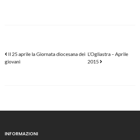
Post navigation
Il 25 aprile la Giornata diocesana dei
L’Ogliastra – Aprile
giovani
2015
INFORMAZIONI