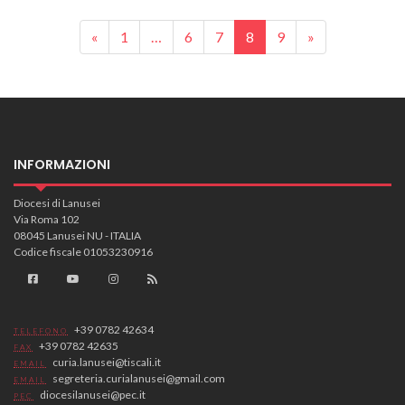
Posts navigation
«
1
…
6
7
8
9
»
INFORMAZIONI
Diocesi di Lanusei
Via Roma 102
08045 Lanusei NU - ITALIA
Codice fiscale 01053230916
+39 0782 42634
TELEFONO
+39 0782 42635
FAX
curia.lanusei@tiscali.it
EMAIL
segreteria.curialanusei@gmail.com
EMAIL
diocesilanusei@pec.it
PEC