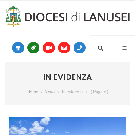
Vai al contenuto
Main Navigation
IN EVIDENZA
Home
News
In evidenza
( Page 6 )