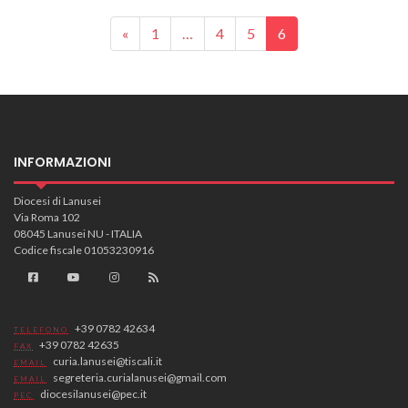
Posts navigation
«
1
…
4
5
6
INFORMAZIONI
Diocesi di Lanusei
Via Roma 102
08045 Lanusei NU - ITALIA
Codice fiscale 01053230916
+39 0782 42634
TELEFONO
+39 0782 42635
FAX
curia.lanusei@tiscali.it
EMAIL
segreteria.curialanusei@gmail.com
EMAIL
diocesilanusei@pec.it
PEC