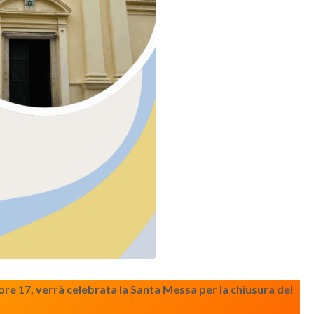
re 17, verrà celebrata la Santa Messa per la chiusura del