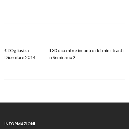
Post navigation
L’Ogliastra –
Il 30 dicembre incontro dei ministranti
Dicembre 2014
in Seminario
INFORMAZIONI