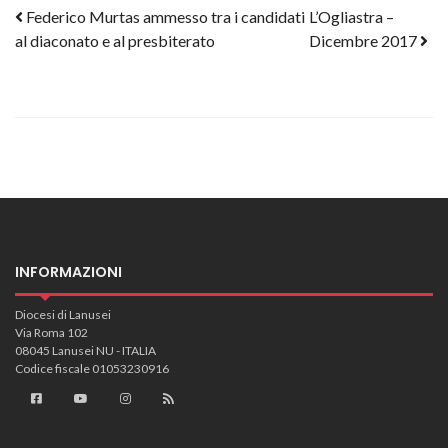
Post navigation
Federico Murtas ammesso tra i candidati
L’Ogliastra –
al diaconato e al presbiterato
Dicembre 2017
INFORMAZIONI
Diocesi di Lanusei
Via Roma 102
08045 Lanusei NU - ITALIA
Codice fiscale 01053230916