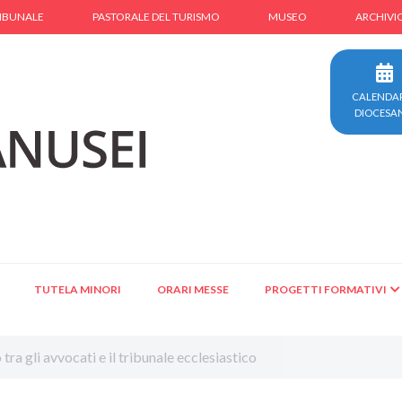
IBUNALE
PASTORALE DEL TURISMO
MUSEO
ARCHIVI
CALENDA
DIOCESA
TUTELA MINORI
ORARI MESSE
PROGETTI FORMATIVI
ra gli avvocati e il tribunale ecclesiastico