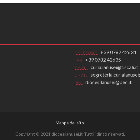
+39 0782 42634
TELEFONO
+39 0782 42635
FAX
curia.lanusei@tiscali.it
EMAIL
segreteria.curialanus
EMAIL
diocesilanusei@pec.it
PEC
Mappa del sito
Copyright © 2021 diocesilanusei.it Tutti i diritti riservati.