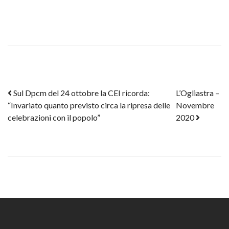
Post navigation
Sul Dpcm del 24 ottobre la CEI ricorda:
L’Ogliastra –
“Invariato quanto previsto circa la ripresa delle
Novembre
celebrazioni con il popolo”
2020