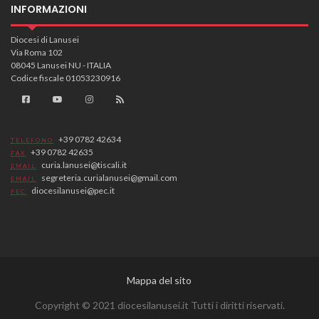
INFORMAZIONI
Diocesi di Lanusei
Via Roma 102
08045 Lanusei NU - ITALIA
Codice fiscale 01053230916
+39 0782 42634
TELEFONO
+39 0782 42635
FAX
curia.lanusei@tiscali.it
EMAIL
segreteria.curialanusei@gmail.com
EMAIL
diocesilanusei@pec.it
PEC
Mappa del sito
Copyright © 2021 diocesilanusei.it Tutti i diritti riservati.