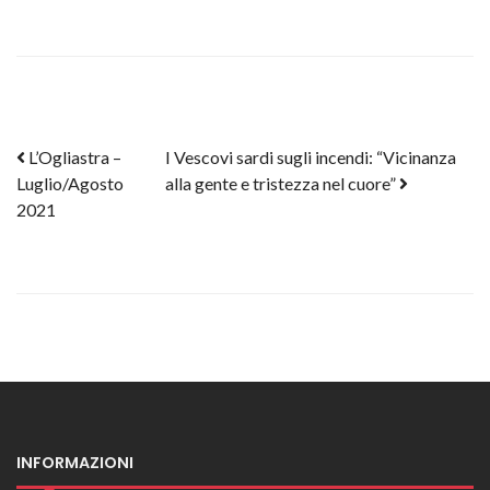
Post navigation
L’Ogliastra –
I Vescovi sardi sugli incendi: “Vicinanza
Luglio/Agosto
alla gente e tristezza nel cuore”
2021
INFORMAZIONI