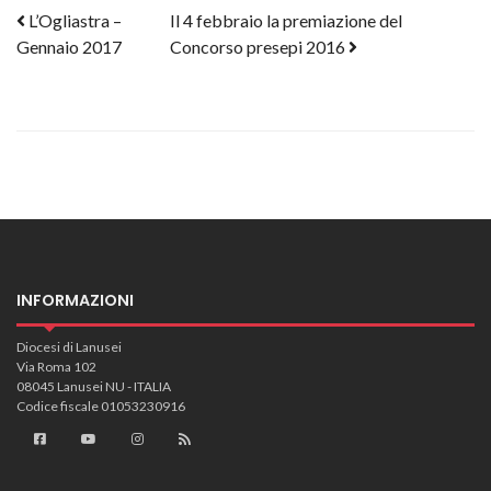
Post navigation
L’Ogliastra –
Il 4 febbraio la premiazione del
Gennaio 2017
Concorso presepi 2016
INFORMAZIONI
Diocesi di Lanusei
Via Roma 102
08045 Lanusei NU - ITALIA
Codice fiscale 01053230916