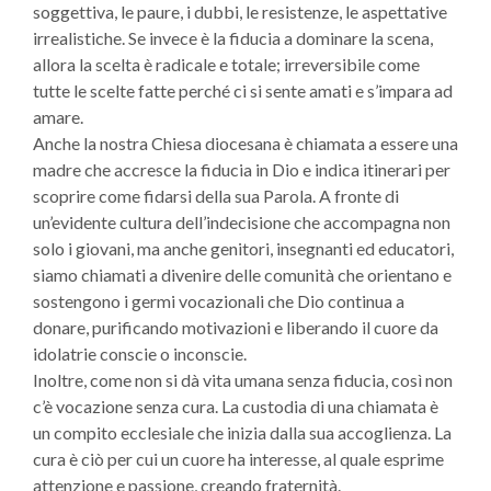
soggettiva, le paure, i dubbi, le resistenze, le aspettative
irrealistiche. Se invece è la fiducia a dominare la scena,
allora la scelta è radicale e totale; irreversibile come
tutte le scelte fatte perché ci si sente amati e s’impara ad
amare.
Anche la nostra Chiesa diocesana è chiamata a essere una
madre che accresce la fiducia in Dio e indica itinerari per
scoprire come fidarsi della sua Parola. A fronte di
un’evidente cultura dell’indecisione che accompagna non
solo i giovani, ma anche genitori, insegnanti ed educatori,
siamo chiamati a divenire delle comunità che orientano e
sostengono i germi vocazionali che Dio continua a
donare, purificando motivazioni e liberando il cuore da
idolatrie conscie o inconscie.
Inoltre, come non si dà vita umana senza fiducia, così non
c’è vocazione senza cura. La custodia di una chiamata è
un compito ecclesiale che inizia dalla sua accoglienza. La
cura è ciò per cui un cuore ha interesse, al quale esprime
attenzione e passione, creando fraternità.