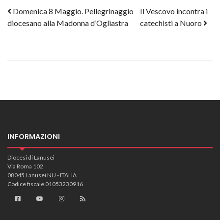
Post navigation
Domenica 8 Maggio. Pellegrinaggio
Il Vescovo incontra i
diocesano alla Madonna d’Ogliastra
catechisti a Nuoro
INFORMAZIONI
Diocesi di Lanusei
Via Roma 102
08045 Lanusei NU - ITALIA
Codice fiscale 01053230916