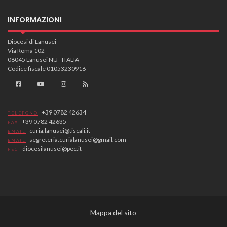
INFORMAZIONI
Diocesi di Lanusei
Via Roma 102
08045 Lanusei NU - ITALIA
Codice fiscale 01053230916
+39 0782 42634
TELEFONO
+39 0782 42635
FAX
curia.lanusei@tiscali.it
EMAIL
segreteria.curialanusei@gmail.com
EMAIL
diocesilanusei@pec.it
PEC
Mappa del sito