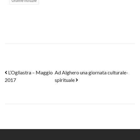
Ultime notizie
Post navigation
L’Ogliastra – Maggio
Ad Alghero una giornata culturale-
2017
spirituale