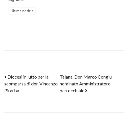
Ultime notizie
Post navigation
Diocesi in lutto per la
Talana. Don Marco Congiu
scomparsa di don Vincenzo
nominato Amministratore
Pirarba
parrocchiale