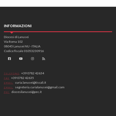
INFORMAZIONI
Diocesi di Lanusei
Via Roma 102
08045 Lanusei NU - ITALIA
Codice fiscale 01053230916
+39 0782 42634
TELEFONO
+39 0782 42635
FAX
curia.lanusei@tiscali.it
EMAIL
segreteria.curialanusei@gmail.com
EMAIL
diocesilanusei@pec.it
PEC