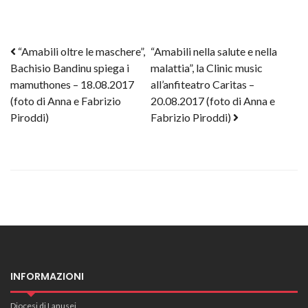
Post navigation
“Amabili oltre le maschere”,
“Amabili nella salute e nella
Bachisio Bandinu spiega i
malattia”, la Clinic music
mamuthones – 18.08.2017
all’anfiteatro Caritas –
(foto di Anna e Fabrizio
20.08.2017 (foto di Anna e
Piroddi)
Fabrizio Piroddi)
INFORMAZIONI
Diocesi di Lanusei