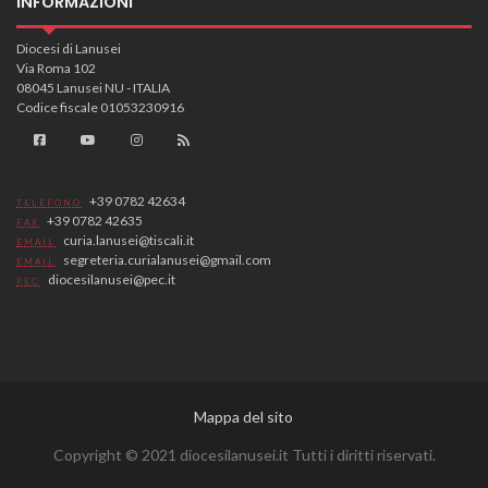
INFORMAZIONI
Diocesi di Lanusei
Via Roma 102
08045 Lanusei NU - ITALIA
Codice fiscale 01053230916
+39 0782 42634
TELEFONO
+39 0782 42635
FAX
curia.lanusei@tiscali.it
EMAIL
segreteria.curialanusei@gmail.com
EMAIL
diocesilanusei@pec.it
PEC
Mappa del sito
Copyright © 2021 diocesilanusei.it Tutti i diritti riservati.