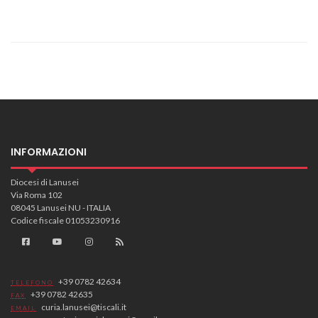
INFORMAZIONI
Diocesi di Lanusei
Via Roma 102
08045 Lanusei NU - ITALIA
Codice fiscale 01053230916
+39 0782 42634
TELEFONO
+39 0782 42635
FAX
curia.lanusei@tiscali.it
EMAIL