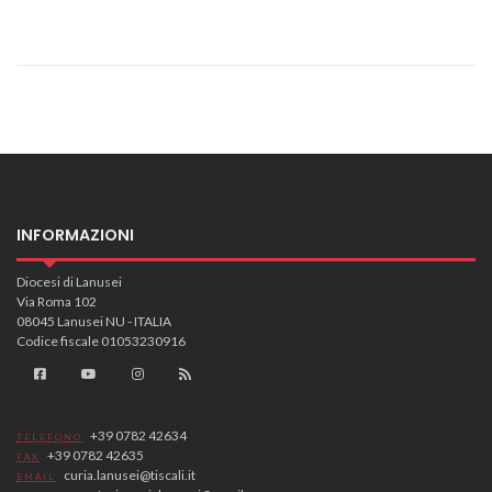
INFORMAZIONI
Diocesi di Lanusei
Via Roma 102
08045 Lanusei NU - ITALIA
Codice fiscale 01053230916
+39 0782 42634
TELEFONO
+39 0782 42635
FAX
curia.lanusei@tiscali.it
EMAIL