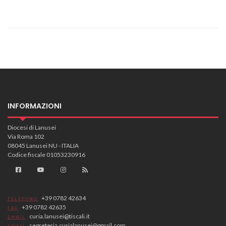
INFORMAZIONI
Diocesi di Lanusei
Via Roma 102
08045 Lanusei NU - ITALIA
Codice fiscale 01053230916
+39 0782 42634
TELEFONO
+39 0782 42635
FAX
curia.lanusei@tiscali.it
EMAIL
segreteria.curialanusei@gmail.com