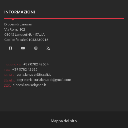
INFORMAZIONI
Diocesi di Lanusei
Via Roma 102
08045 Lanusei NU - ITALIA
Codice fiscale 01053230916
+39 0782 42634
TELEFONO
+39 0782 42635
FAX
curia.lanusei@tiscali.it
EMAIL
segreteria.curialanusei@gmail.com
EMAIL
diocesilanusei@pec.it
PEC
Mappa del sito