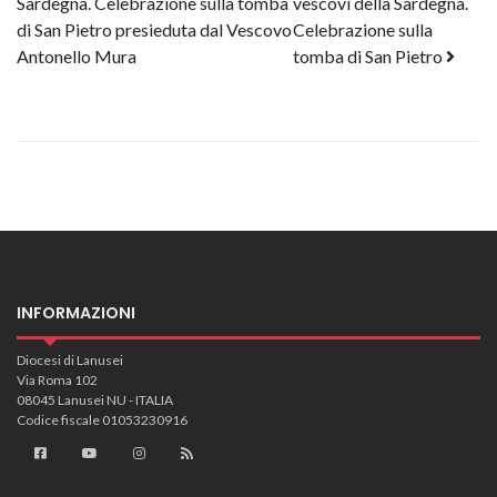
Sardegna. Celebrazione sulla tomba
vescovi della Sardegna.
di San Pietro presieduta dal Vescovo
Celebrazione sulla
Antonello Mura
tomba di San Pietro
INFORMAZIONI
Diocesi di Lanusei
Via Roma 102
08045 Lanusei NU - ITALIA
Codice fiscale 01053230916