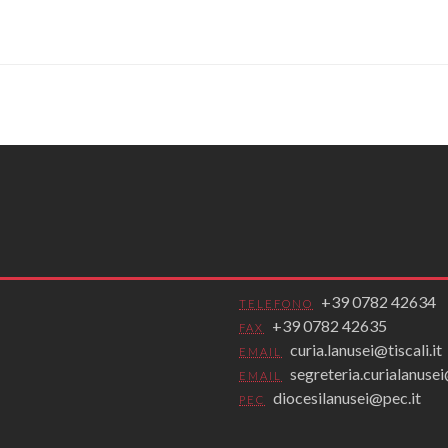
+39 0782 42634
TELEFONO
+39 0782 42635
FAX
curia.lanusei@tiscali.it
EMAIL
segreteria.curialanus
EMAIL
diocesilanusei@pec.it
PEC