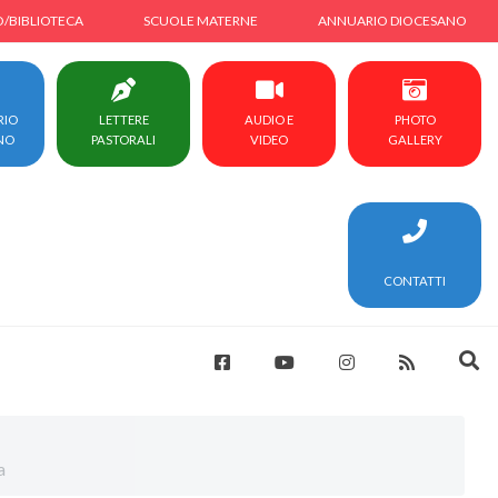
O/BIBLIOTECA
SCUOLE MATERNE
ANNUARIO DIOCESANO
RIO
LETTERE
AUDIO E
PHOTO
NO
PASTORALI
VIDEO
GALLERY
CONTATTI
a