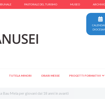
IBUNALE
PASTORALE DEL TURISMO
MUSEO
ARCHIVI
CALENDA
DIOCESA
TUTELA MINORI
ORARI MESSE
PROGETTI FORMATIVI
à a Bau Mela per giovani dai 18 anni in avanti