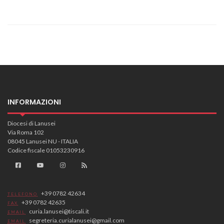
INFORMAZIONI
Diocesi di Lanusei
Via Roma 102
08045 Lanusei NU - ITALIA
Codice fiscale 01053230916
+39 0782 42634
TELEFONO
+39 0782 42635
FAX
curia.lanusei@tiscali.it
EMAIL
segreteria.curialanusei@gmail.com
EMAIL