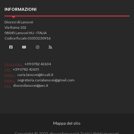
INFORMAZIONI
Diocesi di Lanusei
Via Roma 102
08045 Lanusei NU - ITALIA
Codice fiscale 01053230916
+39 0782 42634
TELEFONO
+39 0782 42635
FAX
curia.lanusei@tiscali.it
EMAIL
segreteria.curialanusei@gmail.com
EMAIL
diocesilanusei@pec.it
PEC
Mappa del sito
Copyright © 2021 diocesilanusei.it Tutti i diritti riservati.