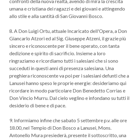
confronti della nuova realtà, avendo di mira la crescita
umana e cristiana dei ragazzi e dei giovani e attingendo
allo stile e alla santità di San Giovanni Bosco.
8. A Don Luigi Ortu, attuale Incaricato dell'Opera, a Don
Giancarlo Atzori ed al Sig. Giuseppe Atzeni, il grazie più
sincero e riconoscente per il bene operato, con tanta
dedizione e spirito di sacrificio. Insieme a loro
ringraziamo e ricordiamo tutti i salesiani che si sono
succeduti in questi anni di presenza salesiana. Una
preghiera riconoscente va poi per i salesiani defunti che a
Lanusei hanno speso le proprie energie: desideriamo qui
ricordare in modo particolare Don Benedetto Corrias e
Don Vincio Murru. Dal cielo veglino e infondano su tutti il
desiderio di bene e di pace.
9. Informiamo infine che sabato 5 settembre p.v. alle ore
18.00, nel Tempio di Don Bosco a Lanusei, Mons.
Antonello Mura presiederà, presente il sottoscritto, una