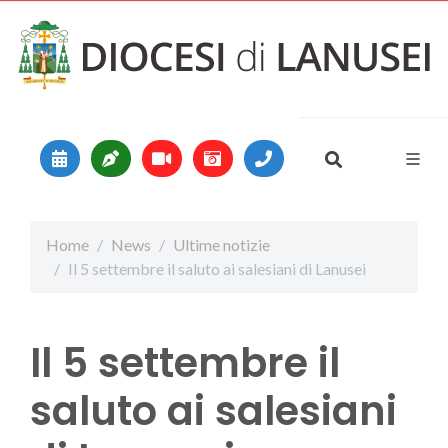
Vai al contenuto
Main Navigation
Home
News
Ultime notizie
Il 5 settembre il saluto ai salesiani di Lanusei
Il 5 settembre il
saluto ai salesiani