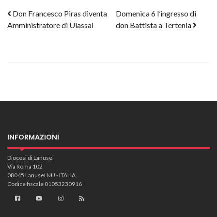
Post navigation
Don Francesco Piras diventa
Domenica 6 l’ingresso di
Amministratore di Ulassai
don Battista a Tertenia
INFORMAZIONI
Diocesi di Lanusei
Via Roma 102
08045 Lanusei NU - ITALIA
Codice fiscale 01053230916